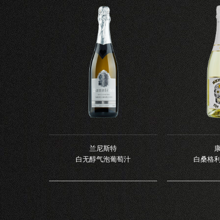
兰尼斯特
白无醇气泡葡萄汁
白桑格