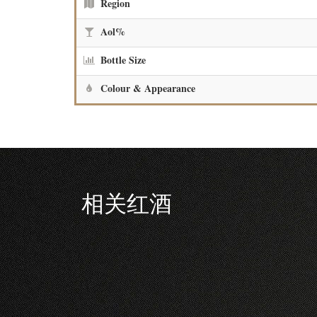
Region
Aol%
Bottle Size
Colour & Appearance
相关红酒