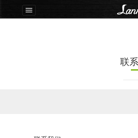
Toggle
navigation
联