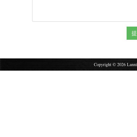
Copyright © 2026 Lannis