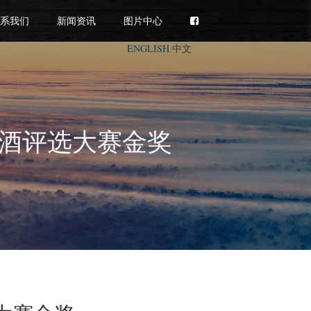
系我们
新闻资讯
图片中心
ENGLISH
中文
萄酒评选大赛金奖