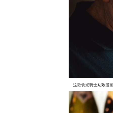
这款食光骑士别致漫画